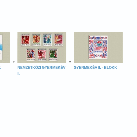
K
NEMZETKÖZI GYERMEKÉV
GYERMEKÉV II. - BLOKK
II.