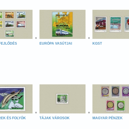
FEJLŐDÉS
EURÓPA VASÚTJAI
KGST
EK ÉS FOLYÓK
TÁJAK VÁROSOK
MAGYAR PÉNZEK