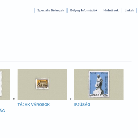
Speciális Bélyegek
Bélyeg Információk
Hirdetések
Linkek
TÁJAK VÁROSOK
IFJÚSÁG
ÁG