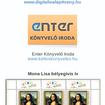
www.digitalisalapitvany.hu
Enter Könyvelő Iroda
www.kettoskonyveles.hu
Mona Lisa bélyegívis ív