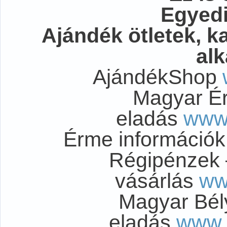
Egyedi
Ajándék ötletek, 
al
AjándékShop
Magyar É
eladás
www
Érme információ
Régipénzek 
vásárlás
ww
Magyar Bél
eladás
www.