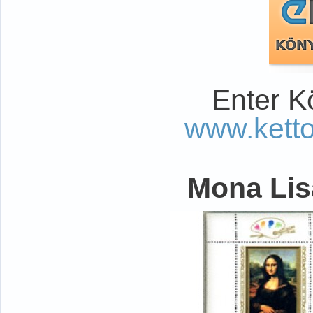
Enter K
www.kett
Mona Lisa