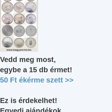
Vedd meg most,
egybe a 15 db érmet
!
50 Ft ékérme szett
>>
Ez is érdekelhet!
Egyedi ajándékok