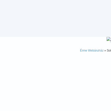
Érme Webáruház
» Sol