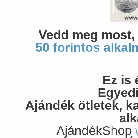
Vedd meg most, 
50 forintos alka
Ez is 
Egyedi
Ajándék ötletek, 
al
AjándékShop