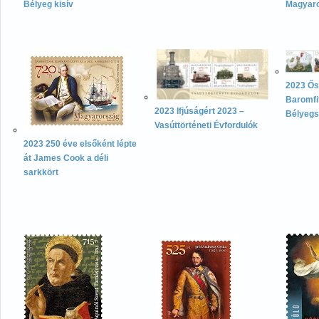
Bélyeg kisív
Magyar
2023 Ő
Baromfif
2023 Ifjúságért 2023 –
Bélyegs
Vasúttörténeti Évfordulók
2023 250 éve elsőként lépte
át James Cook a déli
sarkkört