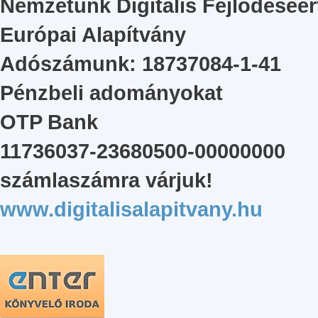
Nemzetünk Digitális Fejlődéséér
Európai Alapítvány
Adószámunk: 18737084-1-41
Pénzbeli adományokat
OTP Bank
11736037-23680500-00000000
számlaszámra várjuk!
www.digitalisalapitvany.hu