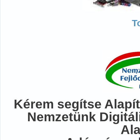
T
Kérem segítse Alapít
Nemzetünk Digitál
Al