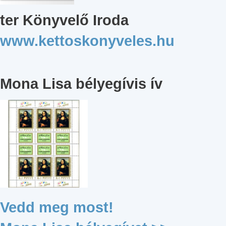
ter Könyvelő Iroda
www.kettoskonyveles.hu
Mona Lisa bélyegívis ív
Vedd meg most!