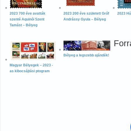
2023 700 éve avatták
2023 200 éve született Gróf
2023 Hú
szenté Aquinói Szent
Andrássy Gyula – Bélyeg
Tamást – Bélyeg
Forr
Bélyeg a legszebb ajándék!
Magyar Bélyegek – 2023 -
as kibocsájtási ptogram