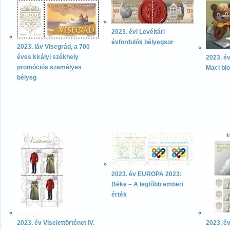
2023. évi Levéltári
évfordulók bélyegsor
2023. láv Visegrád, a 700
éves királyi székhely
2023. é
promóciós személyes
Maci bl
bélyeg
2023. év EUROPA 2023:
Béke – A legfőbb emberi
érték
2023. év Viselettörténet IV.
2023, é