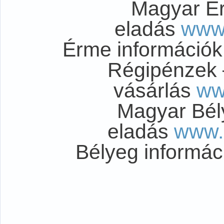
Magyar É
eladás
www
Érme információ
Régipénzek 
vásárlás
ww
Magyar Bél
eladás
www.
Bélyeg informá