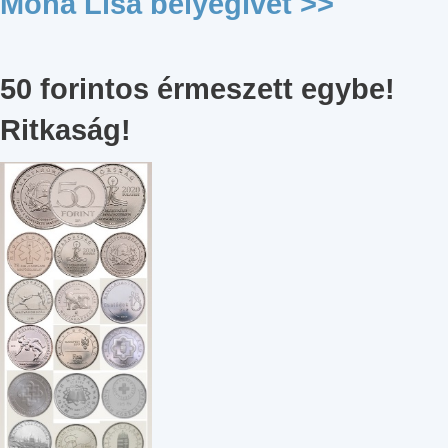
Mona Lisa bélyegívet >>
50 forintos érmeszett egybe!
Ritkaság!