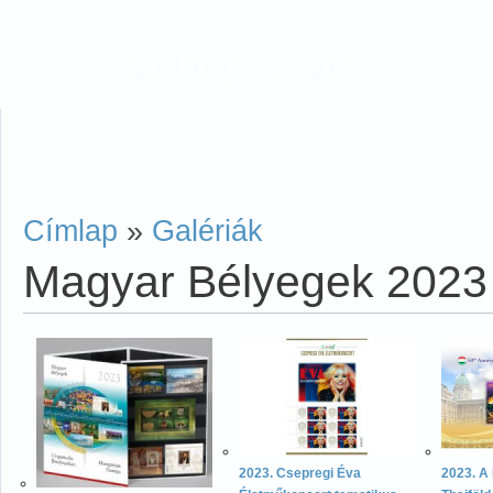
Bélyeg - Stamp
Címlap
»
Galériák
Magyar Bélyegek 2023
2023. Csepregi Éva
2023. A