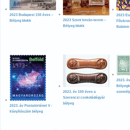
2023 Budapest 150 éves –
2023 Eu
2023 Szent István-terem –
Bélyeg blokk
Főváros
Bélyeg blokk
Balaton
2023. é
Bélyegki
2023. év 100 éves a
személy
Szerencsi csokoládégyár
bályeg
2023. áv Postatörténet V -
Irányítószám bélyeg