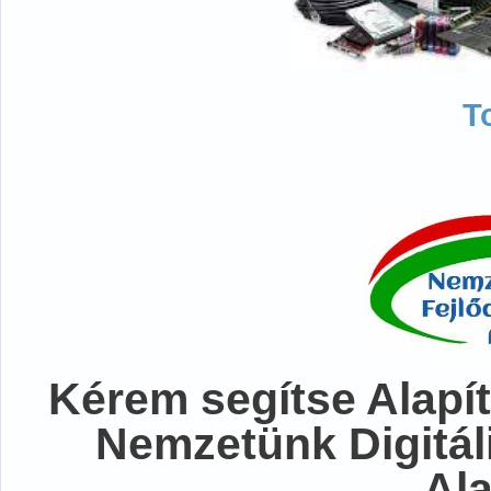
T
Kérem segítse Alapít
Nemzetünk Digitál
Al