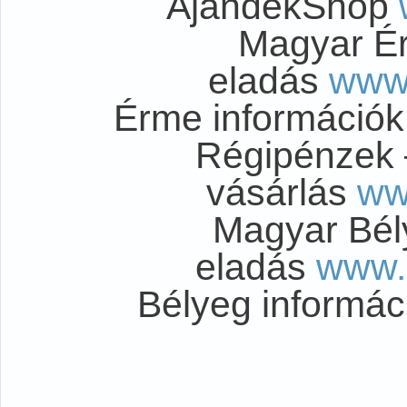
AjándékShop
Magyar É
eladás
www
Érme információ
Régipénzek 
vásárlás
ww
Magyar Bél
eladás
www.
Bélyeg informá