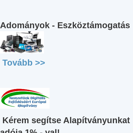
Adományok - Eszköztámogatás
Tovább >>
Kérem segítse Alapítványunkat
adója 1% - val!