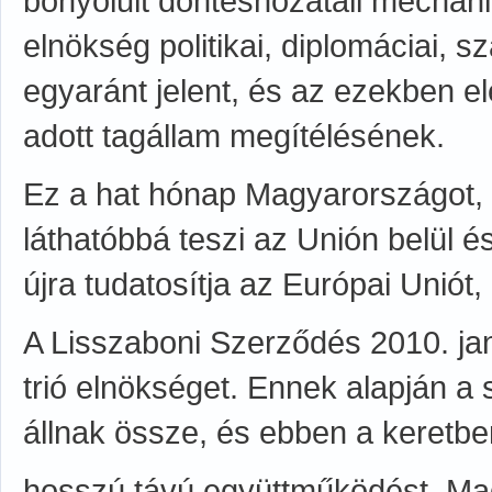
bonyolult döntéshozatali mechani
elnökség politikai, diplomáciai,
egyaránt jelent, és az ezekben 
adott tagállam megítélésének.
Ez a hat hónap Magyarországot, m
láthatóbbá teszi az Unión belül 
újra tudatosítja az Európai Uniót,
A Lisszaboni Szerződés 2010. jan
trió elnökséget. Ennek alapján 
állnak össze, és ebben a keretbe
hosszú távú együttműködést. Ma