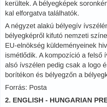
kerültek. A bélyegképek soronként
kal elforgatva találhatók.
A négyzet alakú bélyegív ívszélé
bélyegképről kifutó nemzeti szín
EU-elnökség küldeményeinek hivata
ismétlődik. A kompozíció a felső 
alsó ívszélen pedig csak a logo és 
borítékon és bélyegzőn a bélyeg
Forrás: Posta
2. ENGLISH - HUNGARIAN PR