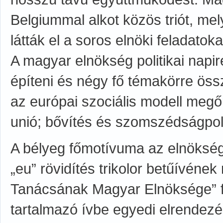
Belgiummal alkot közös triót, mel
látták el a soros elnöki feladatoka
A magyar elnökség politikai napi
építeni és négy fő témakörre öss
az európai szociális modell megő
unió; bővítés és szomszédságpoli
A bélyeg főmotívuma az elnökség 
„eu” rövidítés trikolor betűívének
Tanácsának Magyar Elnöksége” fe
tartalmazó ívbe egyedi elrendezé