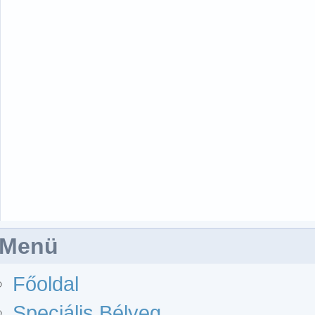
Menü
Főoldal
Speciális Bélyeg