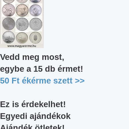
Vedd meg most,
egybe a 15 db érmet
!
50 Ft ékérme szett
>>
Ez is érdekelhet!
Egyedi ajándékok
Ajándék ötletek!