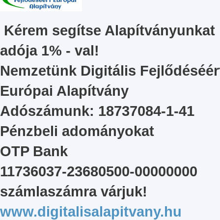
Kérem segítse Alapítványunkat
adója 1% - val!
Nemzetünk Digitális Fejlődéséér
Európai Alapítvány
Adószámunk: 18737084-1-41
Pénzbeli adományokat
OTP Bank
11736037-23680500-00000000
számlaszámra várjuk!
www.digitalisalapitvany.hu