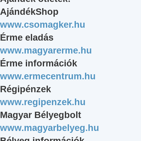
AjándékShop
www.csomagker.hu
Érme eladás
www.magyarerme.hu
Érme információk
www.ermecentrum.hu
Régipénzek
www.regipenzek.hu
Magyar Bélyegbolt
www.magyarbelyeg.hu
Bélyeg információk