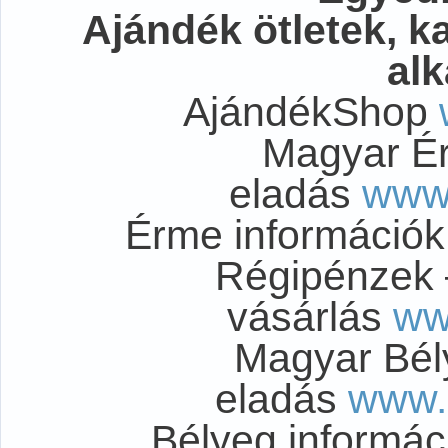
Ajándék ötletek, 
al
AjándékShop
Magyar É
eladás
www
Érme információ
Régipénzek 
vásárlás
ww
Magyar Bél
eladás
www.
Bélyeg informá