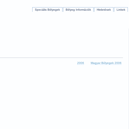
Speciális Bélyegek
Bélyeg Információk
Hirdetések
Linkek
2006
Magyar Bélyegek 2006