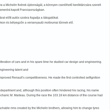
ra a Michelin fivérek újdonságát, a könnyen cserélhető keréktárcsára szerelt
lismerést kapott Franciaországban.
t előtt autós szobra fogadja a látogatókat.
ítékon és bélyegzőn a versenyautó motívumai tűnnek elő.
feration of cars and in his spare time he studied car design and engineering.
engineering talent and
improved Renault’s competitiveness. He made the first controlled selfignition
department and, although this position often hindered his racing, his name
mechanic M. Marteau. During the race the 103.18 km distance of the course had
achable rims created by the Michelin brothers, allowing him to change tyres