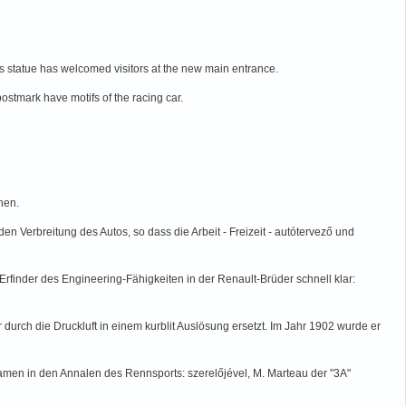
s statue has welcomed visitors at the new main entrance.
ostmark have motifs of the racing car.
nen.
n Verbreitung des Autos, so dass die Arbeit - Freizeit - autótervező und
Erfinder des Engineering-Fähigkeiten in der Renault-Brüder schnell klar:
 durch die Druckluft in einem kurblit Auslösung ersetzt. Im Jahr 1902 wurde er
Namen in den Annalen des Rennsports: szerelőjével, M. Marteau der "3A"