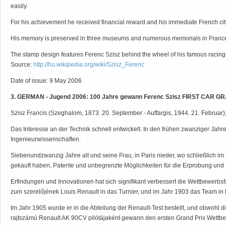
easily.
For his achievement he received financial reward and his immediate French citiz
His memory is preserved in three museums and numerous memorials in France. I
The stamp design features Ferenc Szisz behind the wheel of his famous racing ca
Source:
http://hu.wikipedia.org/wiki/Szisz_Ferenc
Date of issue: 9 May 2006
3. GERMAN - Jugend 2006: 100 Jahre gewann Ferenc Szisz FIRST CAR G
Szisz Francis (Szeghalom, 1873. 20. September - Auffargis, 1944. 21. Februa
Das Interesse an der Technik schnell entwickelt. In den frühen zwanziger Jahr
Ingenieurwissenschaften.
Siebenundzwanzig Jahre alt und seine Frau, in Paris nieder, wo schließlich im
gekauft haben, Patente und unbegrenzte Möglichkeiten für die Erprobung und 
Erfindungen und Innovationen hat sich signifikant verbessert die Wettbewerbsfäh
zum szerelőjének Louis Renault in das Turnier, und im Jahr 1903 das Team in le
Im Jahr 1905 wurde er in die Abteilung der Renault-Test bestellt, und obwohl 
rajtszámú Renault AK 90CV pilótájaként gewann den ersten Grand Prix Wettb