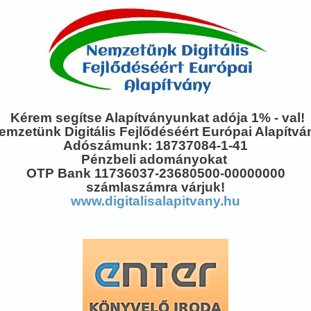
Kérem segítse Alapítványunkat adója 1% - val!
emzetünk Digitális Fejlődéséért Európai Alapítvá
Adószámunk: 18737084-1-41
Pénzbeli adományokat
OTP Bank 11736037-23680500-00000000
számlaszámra várjuk!
www.digitalisalapitvany.hu