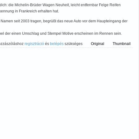
ich: die Michelin-Brüder Wagen Neuheit, leicht entfernbar Felge Reifen
rkennung in Frankreich erhalten hat.
en Namen seit 2003 tragen, begrüßt das neue Auto vor dem Haupteingang der
empel der einen Umschlag und Stempel Motive erscheinen im Rennen sein.
ozzászóláshoz
regisztráció
és
belépés
szükséges
Original
Thumbnail