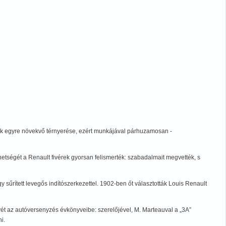
tók egyre növekvő térnyerése, ezért munkájával párhuzamosan -
hetségét a Renault fivérek gyorsan felismerték: szabadalmait megvették, s
gy sűrített levegős indítószerkezettel. 1902-ben őt választották Louis Renault
ét az autóversenyzés évkönyveibe: szerelőjével, M. Marteauval a „3A”
i.