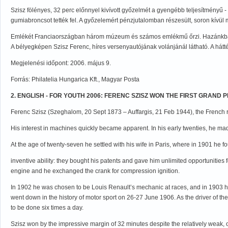
Szisz fölényes, 32 perc előnnyel kivívott győzelmét a gyengébb teljesítményű -
gumiabroncsot tették fel. A győzelemért pénzjutalomban részesült, soron kívül 
Emlékét Franciaországban három múzeum és számos emlékmű őrzi. Hazánkban a H
A bélyegképen Szisz Ferenc, híres versenyautójának volánjánál látható. A hátt
Megjelenési időpont: 2006. május 9.
Forrás: Philatelia Hungarica Kft., Magyar Posta
2. ENGLISH - FOR YOUTH 2006: FERENC SZISZ WON THE FIRST GRAND 
Ferenc Szisz (Szeghalom, 20 Sept 1873 – Auffargis, 21 Feb 1944), the French rac
His interest in machines quickly became apparent. In his early twenties, he mad
At the age of twenty-seven he settled with his wife in Paris, where in 1901 he
inventive ability: they bought his patents and gave him unlimited opportunities
engine and he exchanged the crank for compression ignition.
In 1902 he was chosen to be Louis Renault’s mechanic at races, and in 1903 he
went down in the history of motor sport on 26-27 June 1906. As the driver of t
to be done six times a day.
Szisz won by the impressive margin of 32 minutes despite the relatively weak, o