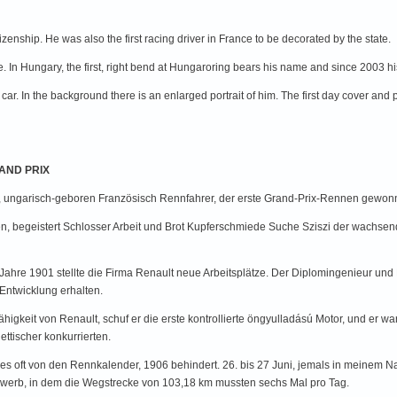
enship. He was also the first racing driver in France to be decorated by the state.
n Hungary, the first, right bend at Hungaroring bears his name and since 2003 hi
r. In the background there is an enlarged portrait of him. The first day cover and p
RAND PRIX
r), ungarisch-geboren Französisch Rennfahrer, der erste Grand-Prix-Rennen gewon
en, begeistert Schlosser Arbeit und Brot Kupferschmiede Suche Sziszi der wachsende
 Jahre 1901 stellte die Firma Renault neue Arbeitsplätze. Der Diplomingenieur und 
Entwicklung erhalten.
igkeit von Renault, schuf er die erste kontrollierte öngyulladású Motor, und er war
ttischer konkurrierten.
dies oft von den Rennkalender, 1906 behindert. 26. bis 27 Juni, jemals in meinem 
ewerb, in dem die Wegstrecke von 103,18 km mussten sechs Mal pro Tag.