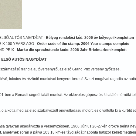
 ELSŐ AUTÓS NAGYDÍJAT -
Bélyeg rendelési kód: 2006 év bélyegei kompletten
RIX 100 YEARS AGO -
Order code of the stamp: 2006 Year stamps complete
ND PRIX -
Marke die sprechstunde kode: 2006 Jahr Briefmarken komplett
AZ ELSŐ AUTÓS NAGYDÍJAT
ar származású francia autóversenyző, az első Grand Prix verseny győztese.
 lévő, lakatos és rézöntő munkával kenyeret kereső Sziszt magával ragadta az au
01-ben a Renault cégnél talált munkát. Az okleveles gépész és feltaláló mérnöki te
ő alkotta meg az első szabályozott öngyulladású motort, és ő váltotta ki a kurblit e
ása gyakran akadályozta a versenyzésben, 1906. június 26-27-én örökre beírta nev
, amelynek során a pálya 103,18 km-es távolságát naponta hatszor kellett megtenn