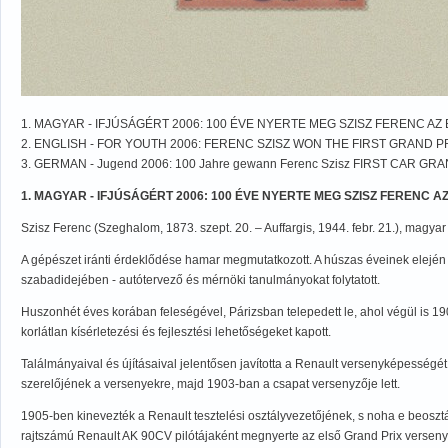
1. MAGYAR - IFJÚSÁGÉRT 2006: 100 ÉVE NYERTE MEG SZISZ FERENC AZ
2. ENGLISH - FOR YOUTH 2006: FERENC SZISZ WON THE FIRST GRAND P
3. GERMAN - Jugend 2006: 100 Jahre gewann Ferenc Szisz FIRST CAR GRA
1. MAGYAR - IFJÚSÁGÉRT 2006: 100 ÉVE NYERTE MEG SZISZ FERENC 
Szisz Ferenc (Szeghalom, 1873. szept. 20. – Auffargis, 1944. febr. 21.), magy
A gépészet iránti érdeklődése hamar megmutatkozott. A húszas éveinek elején
szabadidejében - autótervező és mérnöki tanulmányokat folytatott.
Huszonhét éves korában feleségével, Párizsban telepedett le, ahol végül is 19
korlátlan kísérletezési és fejlesztési lehetőségeket kapott.
Találmányaival és újításaival jelentősen javította a Renault versenyképességét, 
szerelőjének a versenyekre, majd 1903-ban a csapat versenyzője lett.
1905-ben kinevezték a Renault tesztelési osztályvezetőjének, s noha e beoszt
rajtszámú Renault AK 90CV pilótájaként megnyerte az első Grand Prix versenyt