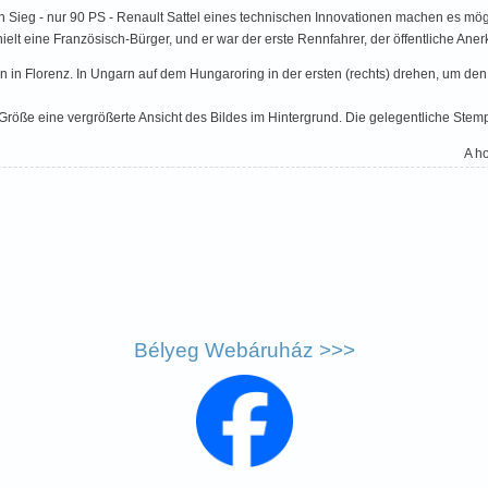
Sieg - nur 90 PS - Renault Sattel eines technischen Innovationen machen es mögl
hielt eine Französisch-Bürger, und er war der erste Rennfahrer, der öffentliche Ane
en in Florenz. In Ungarn auf dem Hungaroring in der ersten (rechts) drehen, um d
Größe eine vergrößerte Ansicht des Bildes im Hintergrund. Die gelegentliche St
A h
Bélyeg Webáruház >>>