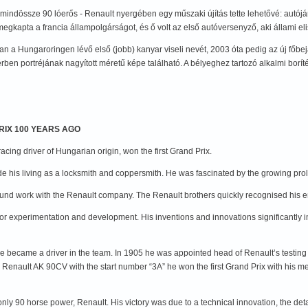
 mindössze 90 lóerős - Renault nyergében egy műszaki újítás tette lehetővé: autójá
megkapta a francia állampolgárságot, és ő volt az első autóversenyző, aki állami e
ungaroringen lévő első (jobb) kanyar viseli nevét, 2003 óta pedig az új főbejára
érben portréjának nagyított méretű képe található. A bélyeghez tartozó alkalmi bor
PRIX 100 YEARS AGO
ing driver of Hungarian origin, won the first Grand Prix.
e his living as a locksmith and coppersmith. He was fascinated by the growing proli
 found work with the Renault company. The Renault brothers quickly recognised his 
 for experimentation and development. His inventions and innovations significantly 
 became a driver in the team. In 1905 he was appointed head of Renault’s testing 
he Renault AK 90CV with the start number “3A” he won the first Grand Prix with his 
nly 90 horse power, Renault. His victory was due to a technical innovation, the det