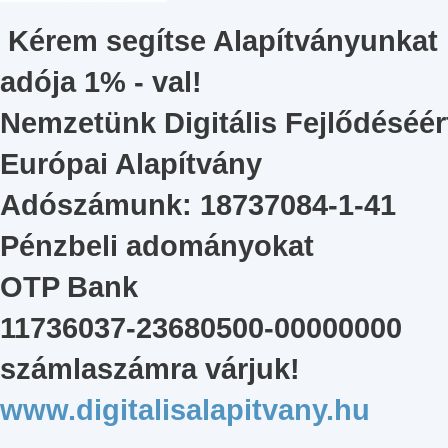
Kérem segítse Alapítványunkat
adója 1% - val!
Nemzetünk Digitális Fejlődéséér
Európai Alapítvány
Adószámunk: 18737084-1-41
Pénzbeli adományokat
OTP Bank
11736037-23680500-00000000
számlaszámra várjuk!
www.digitalisalapitvany.hu