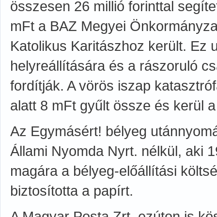
összesen 26 millió forinttal segí
mFt a BAZ Megyei Önkormányzat
Katolikus Karitászhoz került. Ez 
helyreállítására és a rászoruló 
fordítják. A vörös iszap katasztr
alatt 8 mFt gyűlt össze és kerül
Az Egymásért! bélyeg utánnyomá
Állami Nyomda Nyrt. nélkül, aki 
magára a bélyeg-előállítási költ
biztosította a papírt.
A Magyar Posta Zrt. ezúton is kö