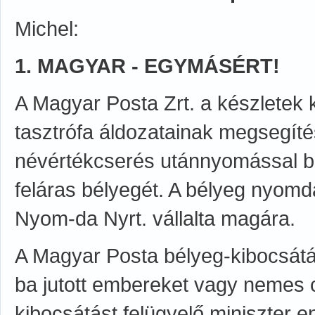
Michel:
1. MAGYAR - EGYMÁSÉRT!
A Magyar Posta Zrt. a készletek k
tasztrófa áldozatainak megsegít
névértékcserés utánnyomással b
feláras bélyegét. A bélyeg nyomda
Nyom-da Nyrt. vállalta magára.
A Magyar Posta bélyeg-kibocsátá
ba jutott embereket vagy nemes c
kibocsátást felügyelő miniszter e