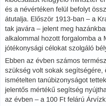
és a névértéken felül befolyt öss
átutalja. Először 1913-ban – a K
tak javára – jelent meg hazánkba
alkalommal hozott forgalomba a
jótékonysági célokat szolgáló bé
Ebben az évben számos természet
szükség volt sokak segítségére,
ismételten tanúbizonyságot tette
jelentős mértékű segítség nyújth
az évben – a 100 Ft felárú Árvíz