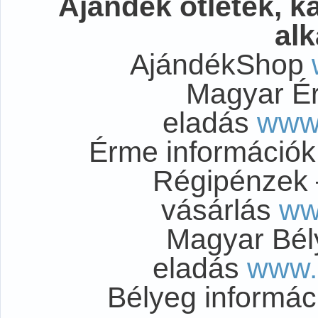
Ajándék ötletek, 
al
AjándékShop
Magyar É
eladás
www
Érme információ
Régipénzek 
vásárlás
ww
Magyar Bél
eladás
www.
Bélyeg informá