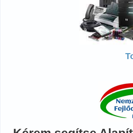
T
Kérem segítse Alapít