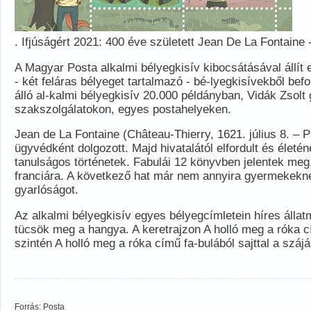
. Ifjúságért 2021: 400 éve született Jean De La Fontaine 
A Magyar Posta alkalmi bélyegkisív kibocsátásával állít
- két feláras bélyeget tartalmazó - bé-lyegkisívekből bef
álló al-kalmi bélyegkisív 20.000 példányban, Vidák Zsolt
szakszolgálatokon, egyes postahelyeken.
Jean de La Fontaine (Château-Thierry, 1621. július 8. – Pá
ügyvédként dolgozott. Majd hivatalától elfordult és életé
tanulságos történetek. Fabulái 12 könyvben jelentek meg,
franciára. A következő hat már nem annyira gyermekeknek,
gyarlóságot.
Az alkalmi bélyegkisív egyes bélyegcímletein híres állat
tücsök meg a hangya. A keretrajzon A holló meg a róka c
szintén A holló meg a róka című fa-bulából sajttal a szá
Forrás: Posta