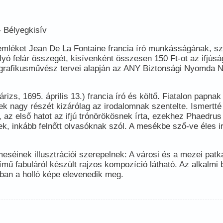
- Bélyegkisív
 emléket Jean De La Fontaine francia író munkásságának, s
olyó felár összegét, kisívenként összesen 150 Ft-ot az ifjús
 grafikusművész tervei alapján az ANY Biztonsági Nyomda Nyr
rizs, 1695. április 13.) francia író és költő. Fiatalon papna
nek nagy részét kizárólag az irodalomnak szentelte. Ismertté
 az első hatot az ifjú trónörökösnek írta, ezekhez Phaedrus 
 inkább felnőtt olvasóknak szól. A mesékbe sző-ve éles iró
meséinek illusztrációi szerepelnek: A városi és a mezei patk
ímű fabuláról készült rajzos kompozíció látható. Az alkalmi
jában a holló képe elevenedik meg.