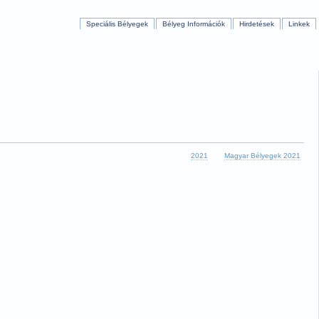
Speciális Bélyegek
Bélyeg Információk
Hirdetések
Linkek
2021
Magyar Bélyegek 2021