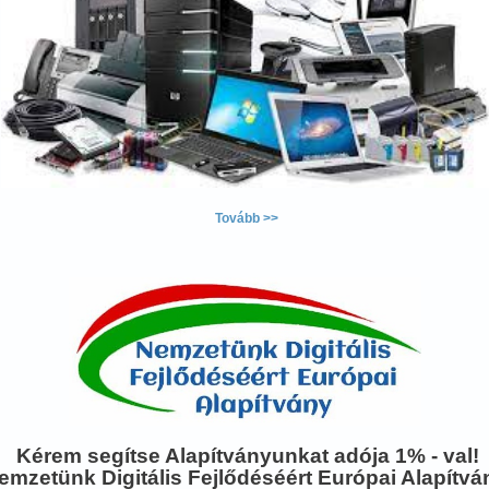
Tovább >>
Kérem segítse Alapítványunkat adója 1% - val!
emzetünk Digitális Fejlődéséért Európai Alapítvá