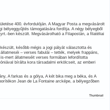
zületése 400. évfordulóján. A Magyar Posta a megvásárolt
ági bélyeggyűjtés támogatására fordítja. A négy bélyegből
t.-ben készült. Megvásárolható a Filapostán, a filatéliai
k készült, később mégis a jogi pályát választotta és
 állatmeséi – verses fabulái – tették, melyek frappáns,
is-mert állatmeséit verses formában lefordította
niával bírálta kora társadalmi erkölcseit, az emberi
ány, A farkas és a gólya, A két bika meg a béka, és A
 borítékon Jean de La Fontaine arcképe, a bélyegzőben
Thumbnail