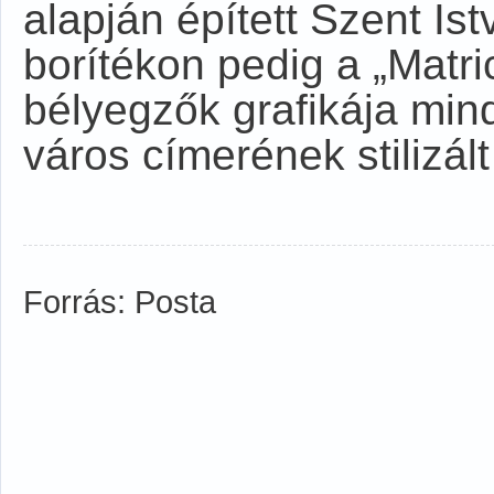
alapján épített Szent Is
borítékon pedig a „Matr
bélyegzők grafikája min
város címerének stilizált
Forrás: Posta