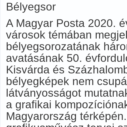
Bélyegsor
A Magyar Posta 2020. év
városok témában megje
bélyegsorozatának háro
avatásának 50. évfordu
Kisvárda és Százhalomb
bélyegképek nem csupán
látványosságot mutatna
a grafikai kompozícióna
Magyarország térképén.