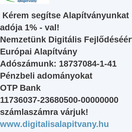
Kérem segítse Alapítványunkat
adója 1% - val!
Nemzetünk Digitális Fejlődéséér
Európai Alapítvány
Adószámunk: 18737084-1-41
Pénzbeli adományokat
OTP Bank
11736037-23680500-00000000
számlaszámra várjuk!
www.digitalisalapitvany.hu