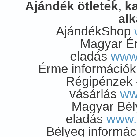
Ajándék ötletek, 
al
AjándékShop
Magyar É
eladás
www
Érme információ
Régipénzek 
vásárlás
ww
Magyar Bél
eladás
www.
Bélyeg informá