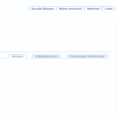
Speciális Bélyegek
Bélyeg Információk
Hirdetések
Linkek
Belépés
Elfelejtett jelszó
Felhasználó létrehozása