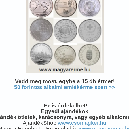
Vedd meg most, egybe a 15 db érmet
!
50 forintos alkalmi emlékérme szett
>>
Ez is érdekelhet!
Egyedi ajándékok
jándék ötletek, karácsonyra, vagy egyéb alkalomr
AjándékShop
www.csomagker.hu
Magyar Érmebolt – Érme eladás
www.magyarerme.h