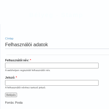
Bélyeg - Stamp
Címlap
Felhasználói adatok
Felhasználói név:
*
A webhelyen regisztrált felhasználói név.
Jelszó:
*
A felhasználói névhez tartozó jelszó.
Forrás: Posta