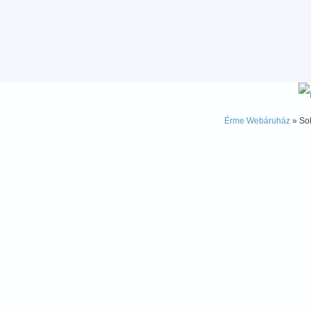
Érme Webáruház
» Sol