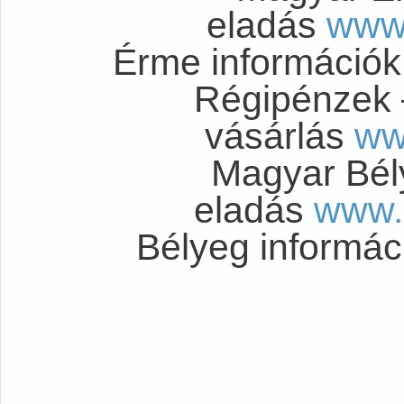
eladás
www
Érme információ
Régipénzek 
vásárlás
ww
Magyar Bél
eladás
www.
Bélyeg informá