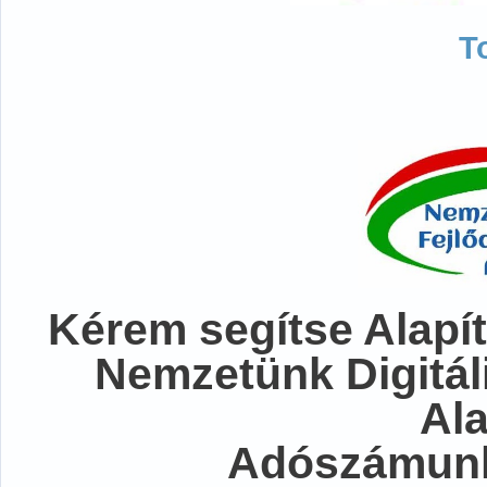
T
Kérem segítse Alapít
Nemzetünk Digitál
Al
Adószámunk