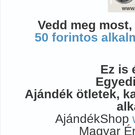
Vedd meg most, 
50 forintos alka
Ez is 
Egyedi
Ajándék ötletek, 
al
AjándékShop
Magyar É