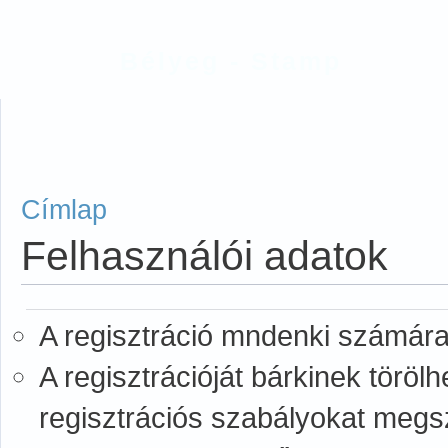
Bélyeg - Stamp
Címlap
Felhasználói adatok
A regisztráció mndenki számára
A regisztrációját bárkinek törölh
regisztrációs szabályokat megs