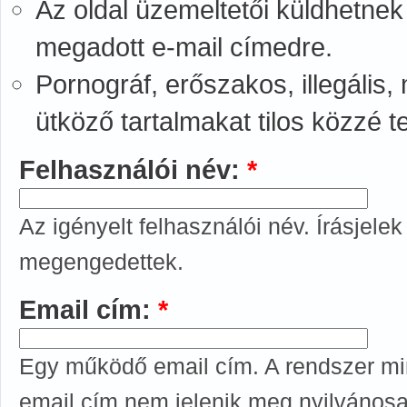
Az oldal üzemeltetői küldhetnek
megadott e-mail címedre.
Pornográf, erőszakos, illegális
ütköző tartalmakat tilos közzé t
Felhasználói név:
*
Az igényelt felhasználói név. Írásjele
megengedettek.
Email cím:
*
Egy működő email cím. A rendszer min
email cím nem jelenik meg nyilvánosan,