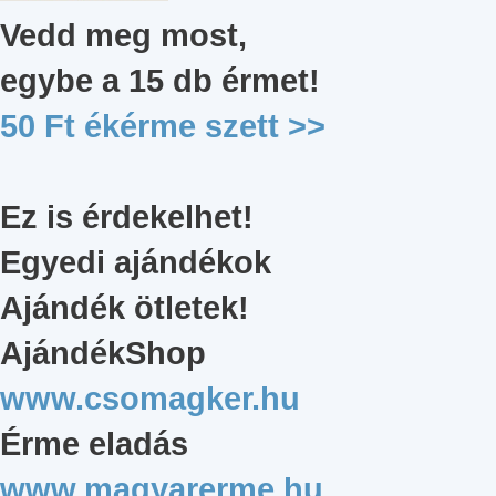
Vedd meg most,
egybe a 15 db érmet
!
50 Ft ékérme szett
>>
Ez is érdekelhet!
Egyedi ajándékok
Ajándék ötletek!
AjándékShop
www.csomagker.hu
Érme eladás
www.magyarerme.hu