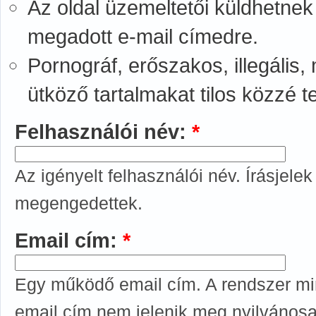
Az oldal üzemeltetői küldhetnek
megadott e-mail címedre.
Pornográf, erőszakos, illegális
ütköző tartalmakat tilos közzé t
Felhasználói név:
*
Az igényelt felhasználói név. Írásjele
megengedettek.
Email cím:
*
Egy működő email cím. A rendszer min
email cím nem jelenik meg nyilvánosan,