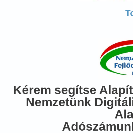
T
Kérem segítse Alapít
Nemzetünk Digitál
Al
Adószámunk