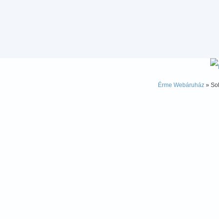
Érme Webáruház
» Sol