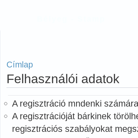
Bélyeg - Stamp
Címlap
Felhasználói adatok
A regisztráció mndenki számára
A regisztrációját bárkinek törölh
regisztrációs szabályokat megs