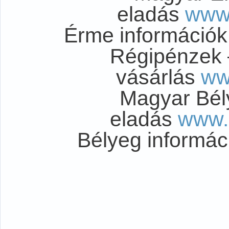
eladás
www
Érme információ
Régipénzek 
vásárlás
ww
Magyar Bél
eladás
www.
Bélyeg informá