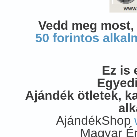
Vedd meg most, 
50 forintos alka
Ez is 
Egyedi
Ajándék ötletek, 
al
AjándékShop
Magyar É