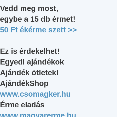
Vedd meg most,
egybe a 15 db érmet
!
50 Ft ékérme szett
>>
Ez is érdekelhet!
Egyedi ajándékok
Ajándék ötletek!
AjándékShop
www.csomagker.hu
Érme eladás
www.magyarerme.hu