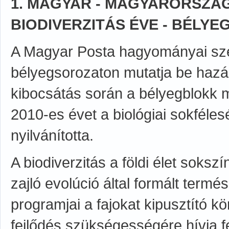
1. MAGYAR - MAGYARORSZÁG 
BIODIVERZITÁS ÉVE - BÉLYE
A Magyar Posta hagyományai szer
bélyegsorozaton mutatja be hazán
kibocsátás során a bélyegblokk m
2010-es évet a biológiai sokféles
nyilvánította.
A biodiverzitás a földi élet sokszí
zajló evolúció által formált ter
programjai a fajokat kipusztító 
fejlődés szükségességére hívja fe