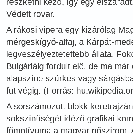
reszketni kezd, így egy elszáradt
Védett rovar.
A rákosi vipera egy kizárólag Mag
mérgeskígyó-alfaj, a Kárpát-med
legveszélyeztetettebb állata. Foko
Bulgáriáig fordult elő, de ma már
alapszíne szürkés vagy sárgásba
fut végig. (Forrás: hu.wikipedia.
A sorszámozott blokk keretrajzán
sokszínűségét idéző grafikai kom
főmotívuma a magyar nőszirom. A