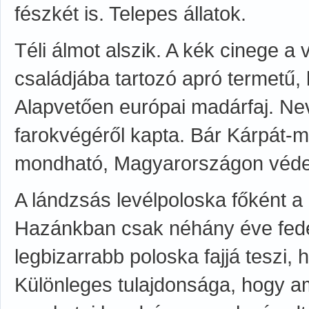
fészkét is. Telepes állatok.
Téli álmot alszik. A kék cinege a
családjába tartozó apró termetű,
Alapvetően európai madárfaj. Nev
farokvégéről kapta. Bár Kárpát-
mondható, Magyarországon védet
A lándzsás levélpoloska főként a 
Hazánkban csak néhány éve fedez
legbizarrabb poloska fajjá teszi,
Különleges tulajdonsága, hogy a