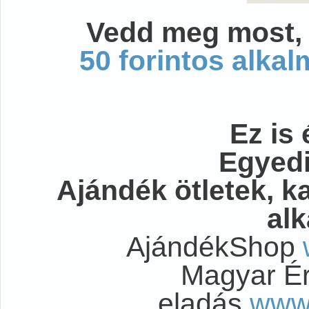
Vedd meg most, 
50 forintos alka
Ez is 
Egyedi
Ajándék ötletek, 
al
AjándékShop
Magyar É
eladás
www