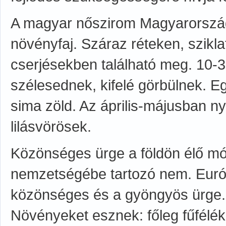
A magyar nőszirom Magyarországo
növényfaj. Száraz réteken, szikla
cserjésekben található meg. 10-
szélesednek, kifelé görbülnek. 
sima zöld. Az április-májusban ny
lilásvörösek.
Közönséges ürge a földön élő mó
nemzetségébe tartozó nem. Európá
közönséges és a gyöngyös ürge. 
Növényeket esznek: főleg fűfélék