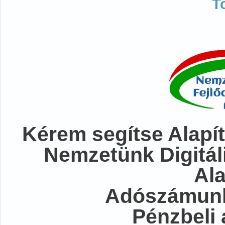
T
Kérem segítse Alapít
Nemzetünk Digitál
Al
Adószámunk
Pénzbeli