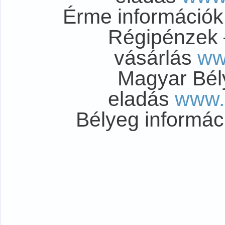
Érme információ
Régipénzek 
vásárlás
ww
Magyar Bél
eladás
www.
Bélyeg informá